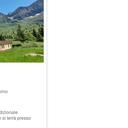
iorno
adizionale
e si terrà presso