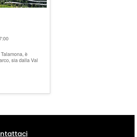
7:00
i Talamona, è
rco, sia dalla Val
ntattaci