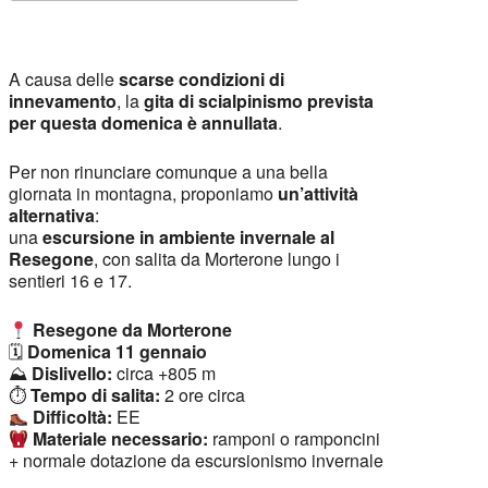
Download ICS
Google Calendar
A causa delle
scarse condizioni di
innevamento
, la
gita di scialpinismo prevista
per questa domenica è annullata
.
Per non rinunciare comunque a una bella
giornata in montagna, proponiamo
un’attività
alternativa
:
una
escursione in ambiente invernale al
Resegone
, con salita da Morterone lungo i
sentieri 16 e 17.
Resegone da Morterone
🗓
Domenica 11 gennaio
⛰
Dislivello:
circa +805 m
⏱
Tempo di salita:
2 ore circa
Difficoltà:
EE
Materiale necessario:
ramponi o ramponcini
+ normale dotazione da escursionismo invernale