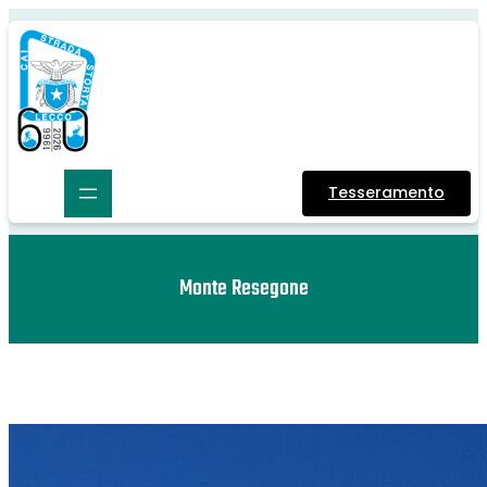
Tesseramento
Monte Resegone