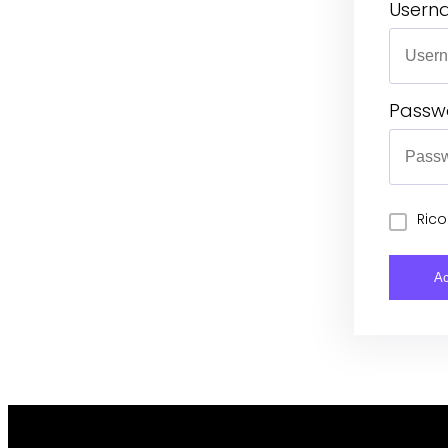
Usern
Passw
Rico
Ac