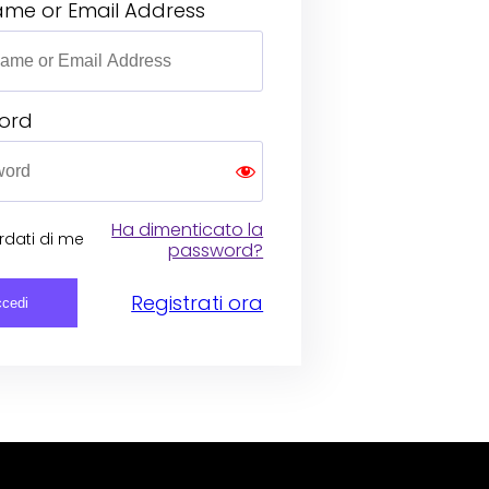
ame or Email Address
ord
Ha dimenticato la
rdati di me
password?
Registrati ora
cedi