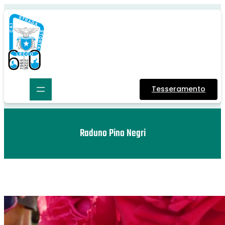
Tesseramento
Raduno Pino Negri