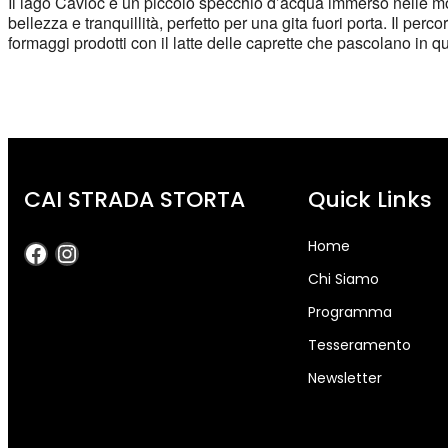
Il lago Cavloc è un piccolo specchio d’acqua immerso nelle m
bellezza e tranquillità, perfetto per una gita fuori porta. Il pe
formaggi prodotti con il latte delle caprette che pascolano in qu
CAI STRADA STORTA
Quick Links
Home
Chi Siamo
Programma
Tesseramento
Newsletter