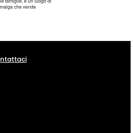
 famiglie, è un luogo di
una malga che vende
ntattaci