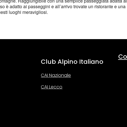
ontagne. Raggiungibile con una semplice passeggiata adatta alle
rcorso è adatto ai passeggini e all’arrivo trovate un ristorante e 
esti luoghi meravigliosi.
Co
Club Alpino Italiano
CAI Nazionale
CAI Lecco