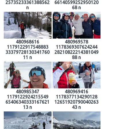
25735233361388562
66140599252950120
n
68 n
480968616
480969578
1179122917548883
1178369307624244
33379728130341760
28210822214381049
11 n
88 n
480985347
480969416
1179122924215549
1178377134290128
65406340333167621
12651920790040263
13 n
43 n