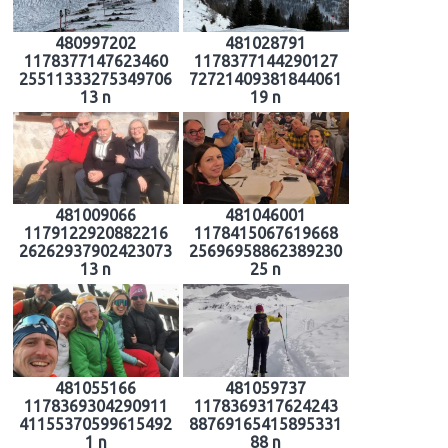
480997202
481028791
1178377147623460
1178377144290127
25511333275349706
72721409381844061
13 n
19 n
481009066
481046001
1179122920882216
1178415067619668
26262937902423073
25696958862389230
13 n
25 n
481055166
481059737
1178369304290911
1178369317624243
41155370599615492
88769165415895331
1 n
88 n