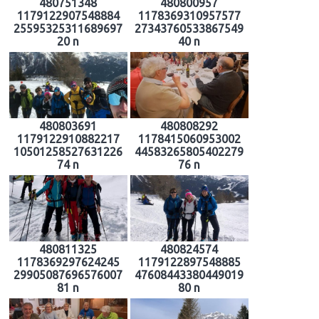
480751348
480800957
1179122907548884
1178369310957577
25595325311689697
27343760533867549
20 n
40 n
480803691
480808292
1179122910882217
1178415060953002
10501258527631226
44583265805402279
74 n
76 n
480811325
480824574
1178369297624245
1179122897548885
29905087696576007
47608443380449019
81 n
80 n