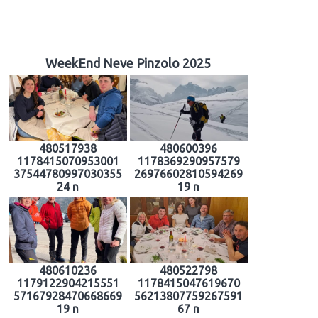
WeekEnd Neve Pinzolo 2025
480517938
480600396
1178415070953001
1178369290957579
37544780997030355
26976602810594269
24 n
19 n
480610236
480522798
1179122904215551
1178415047619670
57167928470668669
56213807759267591
19 n
67 n