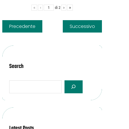
«
‹
di
2
›
»
Precedente
Successivo
Search
Latest Posts