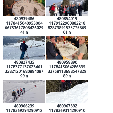
480939486
480854019
1178415040953004
1179122900882218
66753617808426029
82873891535775869
41 n
01 n
480827435
480958890
1178377137623461
1178415064286335
35821201680884087
33758113688547829
99 n
89 n
480966239
480967392
1178369294290912
1178369314290910