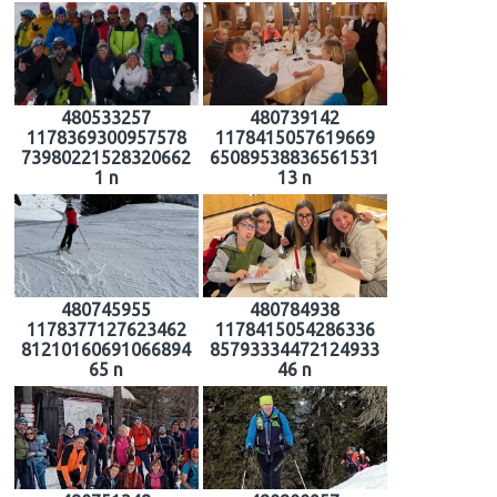
480533257
480739142
1178369300957578
1178415057619669
73980221528320662
65089538836561531
1 n
13 n
480745955
480784938
1178377127623462
1178415054286336
81210160691066894
85793334472124933
65 n
46 n