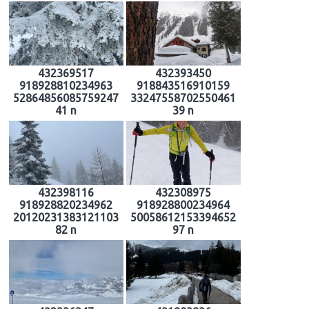
432369517
432393450
918928810234963
918843516910159
52864856085759247
33247558702550461
41 n
39 n
432398116
432308975
918928820234962
918928800234964
20120231383121103
50058612153394652
82 n
97 n