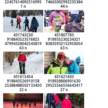
22457614092516995
74665002992235384
1 n
44 n
431743230
431807783
918843523576825
918935230234321
47994328042543819
83835932152950054
63 n
63 n
431615454
431621603
918843526910158
918928806901630
25388488502133450
29525566556643417
22 n
27 n