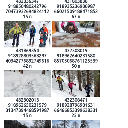
432336347
431803836
918850480242796
918935236900987
70473932694824112
66021509188471852
15 n
67 n
431869354
432308019
918928803568297
918962640231580
40342776892749616
85705068761125539
42 n
50 n
432302013
432308471
918962650231579
918928796901631
31347394468591987
66466853399638331
15 n
25 n