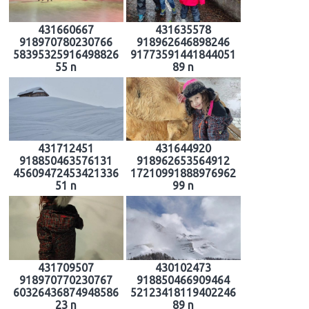
431660667
431635578
918970780230766
918962646898246
58395325916498826
91773591441844051
55 n
89 n
431712451
431644920
918850463576131
918962653564912
45609472453421336
17210991888976962
51 n
99 n
431709507
430102473
918970770230767
918850466909464
60326436874948586
52123418119402246
23 n
89 n