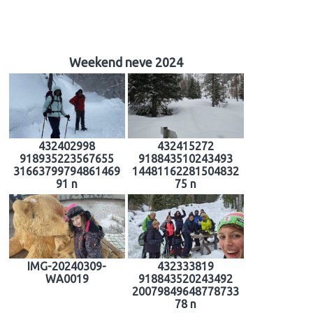
Weekend neve 2024
432402998
432415272
918935223567655
918843510243493
31663799794861469
14481162281504832
91 n
75 n
IMG-20240309-
432333819
WA0019
918843520243492
20079849648778733
78 n