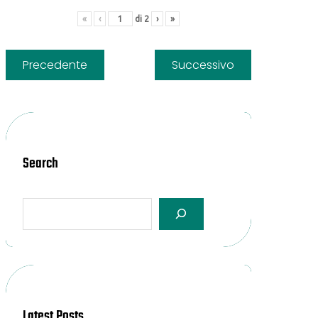
«
‹
di
2
›
»
Precedente
Successivo
Search
Latest Posts