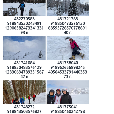
432270583
431721783
918843530243491
918850473576130
12906582473341331
88595728570778891
93 n
40 n
431741084
431758040
918850483576129
918962656898245
12330634789351567
40564533791440353
42 n
73 n
431748272
431775041
918843503576827
918850460242798