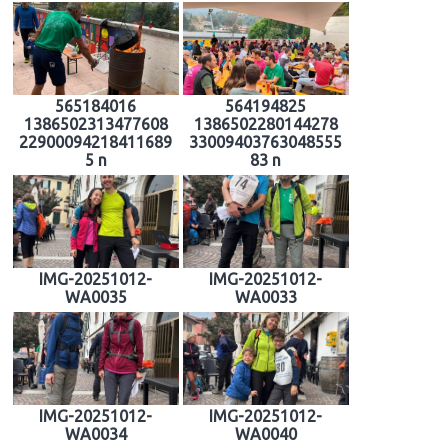
565184016
564194825
1386502313477608
1386502280144278
22900094218411689
33009403763048555
5 n
83 n
IMG-20251012-
IMG-20251012-
WA0035
WA0033
IMG-20251012-
IMG-20251012-
WA0034
WA0040