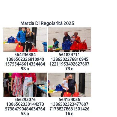
Marcia Di Regolarità 2025
564236384
561824711
1386502326810940
1386502276810945
15755446614354484
12211953492627607
98 n
73 n
566293076
564154036
1386502330144273
1386502323477607
57384790484634764
71788278631501426
53 n
16 n