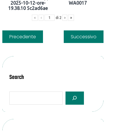
2025-10-12-ore-
WA0017
19.38.10 5c2ad6ae
«
‹
di
2
›
»
Precedente
Successivo
Search